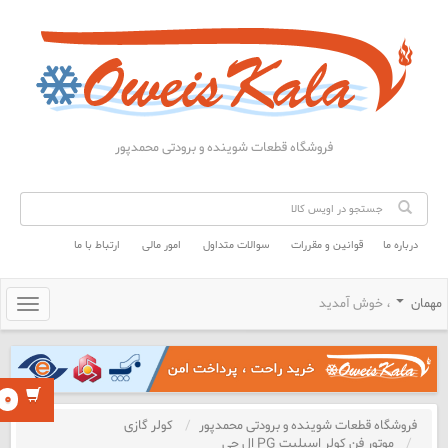
فروشگاه قطعات شوینده و برودتی محمدپور
درباره ما
قوانین و مقررات
سوالات متداول
امور مالی
ارتباط با ما
همان
، خوش آمدید
Toggle
gation
۰
فروشگاه قطعات شوینده و برودتی محمدپور
کولر گازی
موتور فن کولر اسپلیت PG ال جی