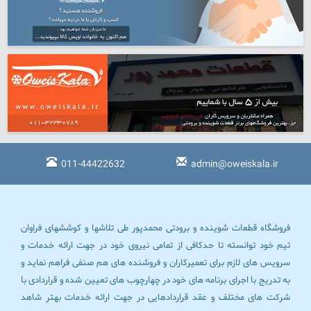
011-44422632
admin@oweiskala.ir
فروشگاه قطعات شوینده و برودتی محمدپور طی تلاشها و کوششهای فراوان
تیم خود توانسته تا حدکافی از تمامی نیروی خود در جهت ارائه خدمات و
سرویس های لازم برای تعمیرکاران و فروشنده های هم صنفی فراهم نماید و
به تدریج با اجرای برنامه های خود در چهارچوب های تعیین شده و قراردادی با
شرکت های مختلف و عقد قراردادهایی در جهت ارائه خدمات بهتر شاهد